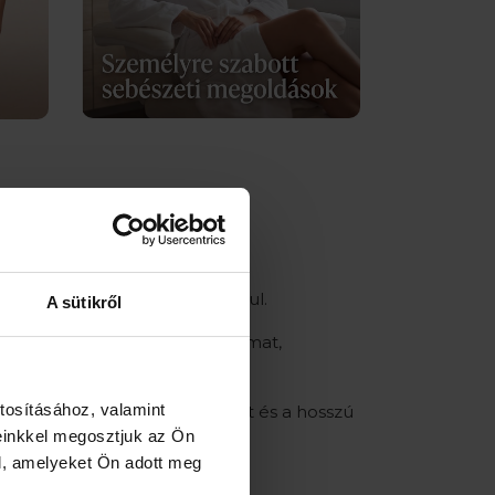
rmónia megteremtésével párosul.
A sütikről
 orvosi alapokon nyugvó folyamat,
tosításához, valamint
nem az anatómiai adottságokat és a hosszú
einkkel megosztjuk az Ön
ítása – úgy, hogy az eredmény
l, amelyeket Ön adott meg