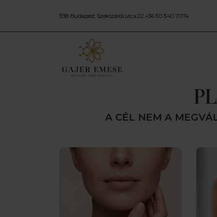
1138 Budapest, Szekszárdi utca 22.
+36 30 340 7074
PL
A CÉL NEM A MEGVÁ