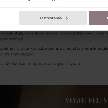
 folyamatos szakmai edukáció és a nemzetközi trendek aktí
sok és modern technológiák ne öncélúan, hanem valódi sza
Testreszabás
 szakmai háttér, precíz tervezés és egyéni szemlélet áll.
 szabottak, és szükség esetén más esztétikai vagy regenera
végeredményt.
gyelmet fordítunk a biztonságra, a precízitásra és a felépül
enntartható legyen.
m a tökéletesen megtervezett egyensúlyban.
VEGYE FEL 