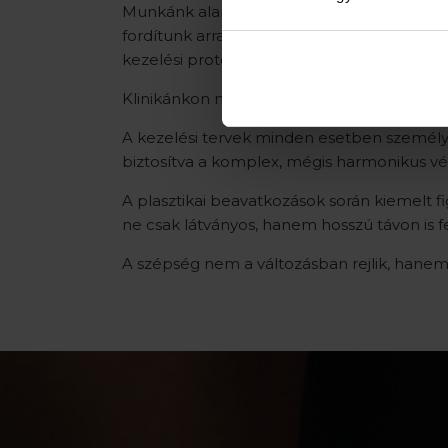
Munkánk alapját a többéves tapasztalat, a
fordítunk arra, hogy a legfrissebb kutatá
kezelési protokollokba.
Klinikánkon minden döntés mögött átgondolt
A kezelési tervek minden esetben személyre
biztosítva a komplex, mégis harmonikus 
A plasztikai beavatkozások során kiemelt fi
ne csak látványos, hanem hosszú távon is f
A szépség nem a változásban rejlik, hane