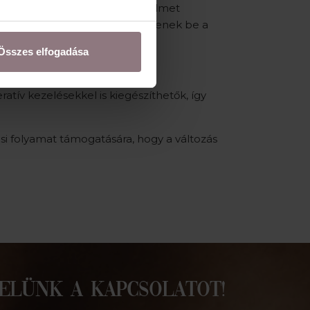
v követése adja. Kiemelt figyelmet
kmai indokoltság mentén kerüljenek be a
Összes elfogadása
tív kezelésekkel is kiegészíthetők, így
ési folyamat támogatására, hogy a változás
VELÜNK A KAPCSOLATOT!