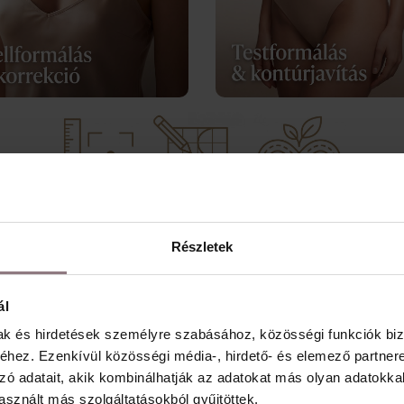
eljárásainkat, ahol az orvosi szakértelem a természetes ha
Részletek
án esztétikai beavatkozások sorozata, hanem egy tudatos,
s a természetes megjelenés finomítása.
ál
mak és hirdetések személyre szabásához, közösségi funkciók biz
cióval kezdődik, ahol nemcsak az esztétikai igényeket, ha
hez. Ezenkívül közösségi média-, hirdető- és elemező partner
A cél nem a megváltoztatás, hanem az egyensúly visszaáll
zó adatait, akik kombinálhatják az adatokat más olyan adatokka
terhez.
sznált más szolgáltatásokból gyűjtöttek.