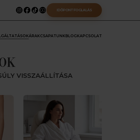
IDŐPONTFOGLALÁS
LGÁLTATÁSOK
ÁRAK
CSAPATUNK
BLOG
KAPCSOLAT
SOK
ÚLY VISSZAÁLLÍTÁSA