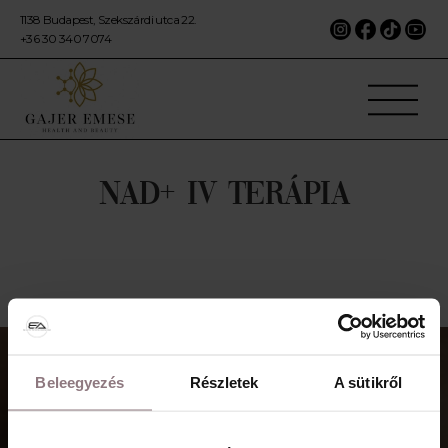
1138 Budapest, Szekszárdi utca 22.
+36 30 340 7074
NAD+ IV TERÁPIA
Beleegyezés
Részletek
A sütikről
VEGYE FEL VELÜNK