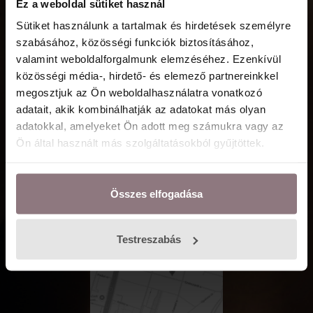
Ez a weboldal sütiket használ
A KAPCSOLATOT!
Sütiket használunk a tartalmak és hirdetések személyre
szabásához, közösségi funkciók biztosításához,
valamint weboldalforgalmunk elemzéséhez. Ezenkívül
közösségi média-, hirdető- és elemező partnereinkkel
+36 30 340 7074
megosztjuk az Ön weboldalhasználatra vonatkozó
INFO@EMESEGAJER.COM
adatait, akik kombinálhatják az adatokat más olyan
1138 BUDAPEST, SZEKSZÁRDI UTCA 22.
adatokkal, amelyeket Ön adott meg számukra vagy az
Ön által használt más szolgáltatásokból gyűjtöttek.
Összes elfogadása
IDŐPONTFOGLALÁS
Testreszabás