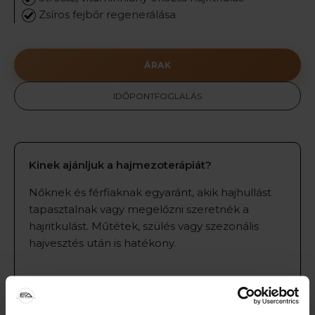
Zsíros fejbőr regenerálása
ÁRAK
IDŐPONTFOGLALÁS
Kinek ajánljuk a hajmezoterápiát?
Nőknek és férfiaknak egyaránt, akik hajhullást
tapasztalnak vagy megelőzni szeretnék a
hajritkulást. Műtétek, szülés vagy szezonális
hajvesztés után is hatékony.