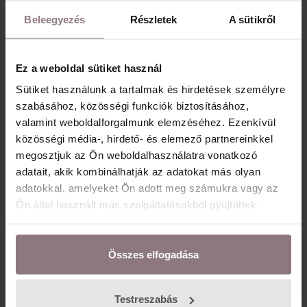
Mennyi ideig tart a hatása?
Beleegyezés
Részletek
A sütikről
A haj növekedése fokozatos folyamat, az első
eredmények általában 1–2 hónapon belül
érzékelhetők, a végleges hatás kúra után
Ez a weboldal sütiket használ
jelentkezik.
Sütiket használunk a tartalmak és hirdetések személyre
szabásához, közösségi funkciók biztosításához,
valamint weboldalforgalmunk elemzéséhez. Ezenkívül
közösségi média-, hirdető- és elemező partnereinkkel
megosztjuk az Ön weboldalhasználatra vonatkozó
Egyszeri kezelés vagy kúraszerű?
adatait, akik kombinálhatják az adatokat más olyan
Kezdetben heti rendszerességgel ajánlott, 6–10
adatokkal, amelyeket Ön adott meg számukra vagy az
alkalmas kúra keretében. A későbbiekben havi
Ön által használt más szolgáltatásokból gyűjtöttek.
fenntartó kezelések javasoltak.
Összes elfogadása
Kiegészítő kezelési javaslat:
Testreszabás