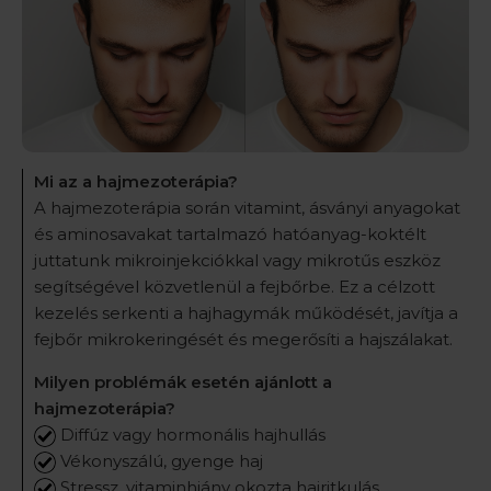
Mi az a hajmezoterápia?
A hajmezoterápia során vitamint, ásványi anyagokat
és aminosavakat tartalmazó hatóanyag-koktélt
juttatunk mikroinjekciókkal vagy mikrotűs eszköz
segítségével közvetlenül a fejbőrbe. Ez a célzott
kezelés serkenti a hajhagymák működését, javítja a
fejbőr mikrokeringését és megerősíti a hajszálakat.
Milyen problémák esetén ajánlott a
hajmezoterápia?
Diffúz vagy hormonális hajhullás
Vékonyszálú, gyenge haj
Stressz, vitaminhiány okozta hajritkulás