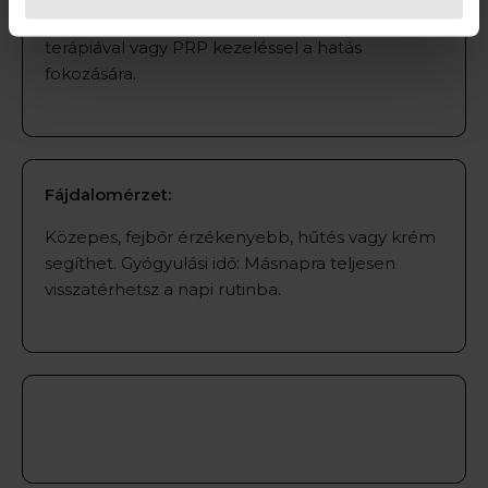
Hajhullás esetén kiegészíthető exoszómás
terápiával vagy PRP kezeléssel a hatás
fokozására.
Fájdalomérzet:
Közepes, fejbőr érzékenyebb, hűtés vagy krém
segíthet. Gyógyulási idő: Másnapra teljesen
visszatérhetsz a napi rutinba.